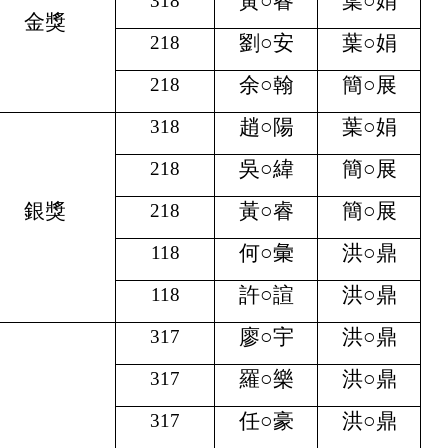
黃
○
睿
葉
○
娟
318
金獎
劉
○
安
葉
○
娟
218
余
○
翰
簡
○
展
218
趙
○
陽
葉
○
娟
318
吳
○
緯
簡
○
展
218
銀獎
黃
○
睿
簡
○
展
218
何
○
彙
洪
○
鼎
118
許
○
諠
洪
○
鼎
118
廖
○
宇
洪
○
鼎
317
羅
○
樂
洪
○
鼎
317
任
○
豪
洪
○
鼎
317