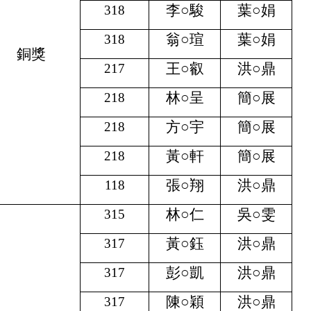
李
○
駿
葉
○
娟
318
翁
○
瑄
葉
○
娟
318
銅獎
王
○
叡
洪
○
鼎
217
林
○
呈
簡
○
展
218
方
○
宇
簡
○
展
218
黃
○
軒
簡
○
展
218
張
○
翔
洪
○
鼎
118
林
○
仁
吳
○
雯
315
黃
○
鈺
洪
○
鼎
317
彭
○
凱
洪
○
鼎
317
陳
○
穎
洪
○
鼎
317