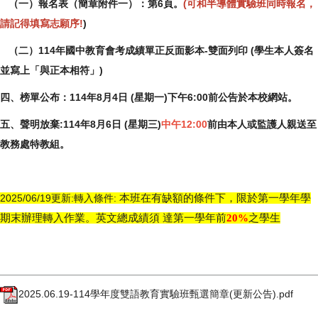
（一）報名表（簡章附件一）：第6頁。
(可和半導體實驗班同時報名，
請記得填寫志願序!
)
（二）114年國中教育會考成績單正反面影本-雙面列
印 (學生本人簽名
並寫上「與正本相符」)
四、榜單公布：114年8月4日 (星期一)下午6:00前公告於本校網站。
五、聲明放棄:114年8月6日 (星期三)
中午12:00
前由本人或監護人親送至
教務處特教組。
2025/06/19更新:轉入條件:
本班在有缺額的條件下，限於第一學年學
期末辦理轉入作業。英文總成績須
達第一學年前
20
%
之學生
2025.06.19-114學年度雙語教育實驗班甄選簡章(更新公告).pdf