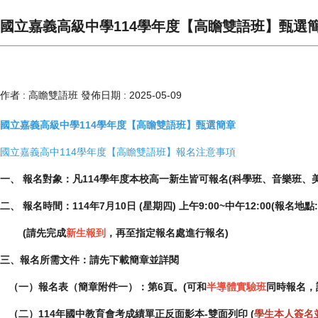
國立嘉義高級中學114學年度【高瞻雙語班】甄選
作者 :
高瞻雙語班
發佈日期 :
2025-05-09
國立嘉義高級中學114學年度【高瞻雙語班】甄選簡章
國立嘉義高中114學年度【高瞻雙語班】報名注意事項
一、 報名對象：凡114學年度本校高一新生皆可報名(科學班、音樂班、
二、 報名時間：114年7月10日 (星期四) 上午9:00~中午12:00(報名地
(請先完成
新生報到
，再至指定報名處進行報名)
三、報名所需文件：請先下載簡章並詳閱
（一）報名表（簡章附件一）：第6頁。(可和
半導體實驗班
同時報名，
（二）114年國中教育會考成績單正反面影本-雙面列印 (
學生本人簽名