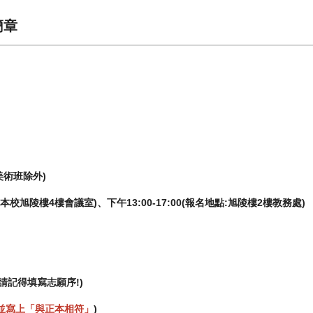
簡章
美術班除外)
點:本校旭陵樓4樓會議室)、下午13:00-17:00(報名地點:旭陵樓2樓教務處)
請記得填寫志願序!)
並寫上「與正本相符」
)