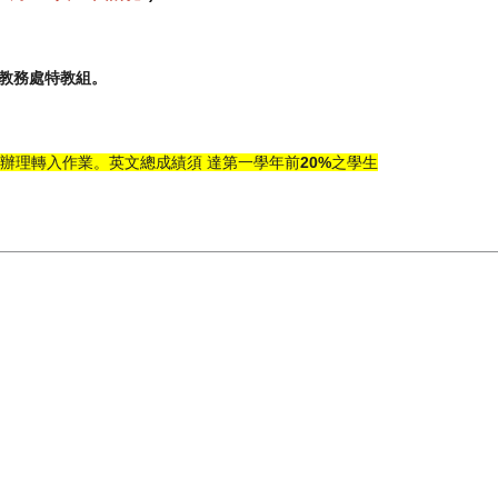
教務處特教組。
學期末辦理轉入作業。英文總成績須 達第一學年前
20%
之學生