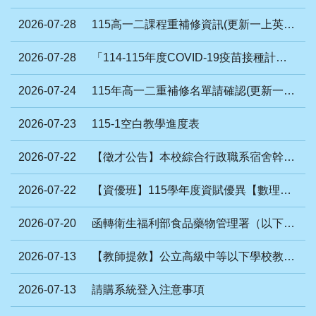
2026-07-28
115高一二課程重補修資訊(更新一上英文B班教材)
2026-07-28
「114-115年度COVID-19疫苗接種計畫」公費接種對象擴大為「滿6個月以上尚未接種之民眾」措施，延長至115年9月28日止
2026-07-24
115年高一二重補修名單請確認(更新一下地理未開)
2026-07-23
115-1空白教學進度表
2026-07-22
【徵才公告】本校綜合行政職系宿舍幹事1名(限身心障礙者報名)
2026-07-22
【資優班】115學年度資賦優異【數理暨語文類】學生入班鑑定安置-複選評量試題與參考答案
2026-07-20
函轉衛生福利部食品藥物管理署（以下簡稱食藥署）已於該署官網設立「中聯油脂案專區
2026-07-13
【教師提敘】公立高級中等以下學校教師採計曾任2所以上公立幼兒園契約進用教保員及私立幼兒園專任教師年資相關疑義
2026-07-13
請購系統登入注意事項