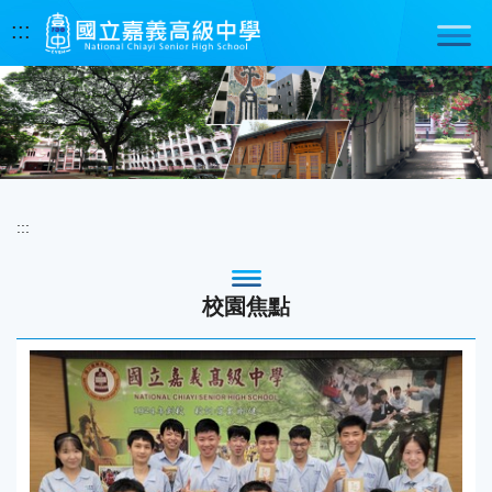
跳
:::
到
主
要
內
容
區
:::
校園焦點