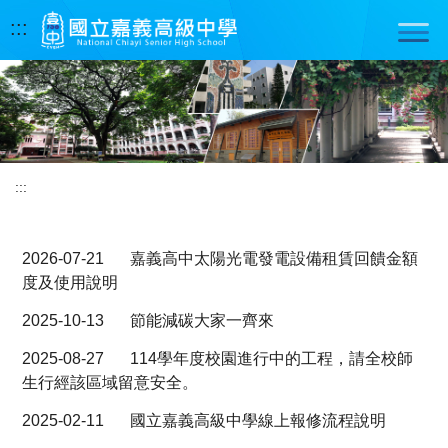
跳
:::
到
主
要
內
容
區
:::
2026-07-21
嘉義高中太陽光電發電設備租賃回饋金額
度及使用說明
2025-10-13
節能減碳大家一齊來
2025-08-27
114學年度校園進行中的工程，請全校師
生行經該區域留意安全。
2025-02-11
國立嘉義高級中學線上報修流程說明