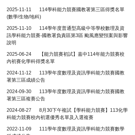
最新消息
2025-11-11
114學科能力競賽國教署第三區得獎名單
回教務處
(數學/生物/地科)
2025-11-10
114學年度普通型高級中等學校數理及資
能力競賽
訊學科能力競賽-國教署負責區第3區 颱風應變預案與影響
說明
能力競賽歷屆試題
2025-06-24
【能力競賽初試】嘉中114年能力競賽校
本年度能力競賽資訊
內初賽化學科得獎名單
全國中小學科學展覽(另開新視窗)
2024-11-12
113學年度數理及資訊學科能力競賽國教
署第三區成績公告
2024-09-30
113學年度數理及資訊學科能力競賽國教
署第三區複賽公告
2024-08-27
8月30下午複試【學科能力競賽】113化學
科能力競賽校內初選優秀名單及入選複賽
2022-11-09
111學年度數理及資訊學科能力競賽數學