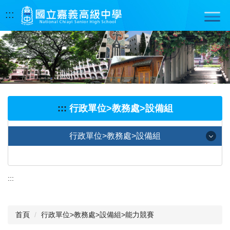
跳
:::
到
主
要
內
容
區
:::
行政單位>教務處>設備組
行政單位>教務處>設備組
奧林匹亞
:::
科學展覽
實驗室相闗表單
首頁
行政單位>教務處>設備組>能力競賽