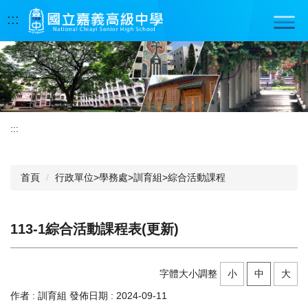
跳
:::
到
主
要
內
容
區
:::
首頁
行政單位>學務處>訓育組>綜合活動課程
113-1綜合活動課程表(更新)
字體大小調整
小
中
大
作者 :
訓育組
發佈日期 :
2024-09-11