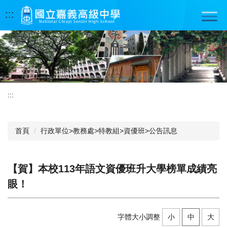
跳
:::
到
主
要
內
容
區
:::
首頁
行政單位>教務處>特教組>資優班>公告訊息
【賀】本校113年語文資優班升大學榜單成績亮
眼！
字體大小調整
小
中
大