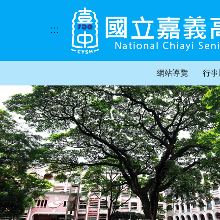
跳
到
主
:::
要
內
容
區
網站導覽
行事