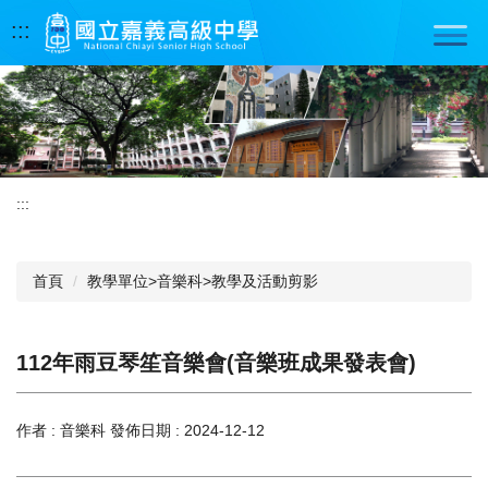
跳
:::
到
主
要
內
容
區
:::
首頁
教學單位>音樂科>教學及活動剪影
112年雨豆琴笙音樂會(音樂班成果發表會)
作者 :
音樂科
發佈日期 :
2024-12-12