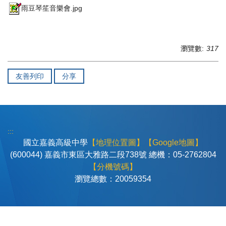
雨豆琴笙音樂會.jpg
瀏覽數:
317
友善列印
分享
:::
國立嘉義高級中學
【地理位置圖】
【Google地圖】
(600044) 嘉義市東區大雅路二段738號 總機：05-2762804
【分機號碼】
瀏覽總數：
2
0
0
5
9
3
5
4