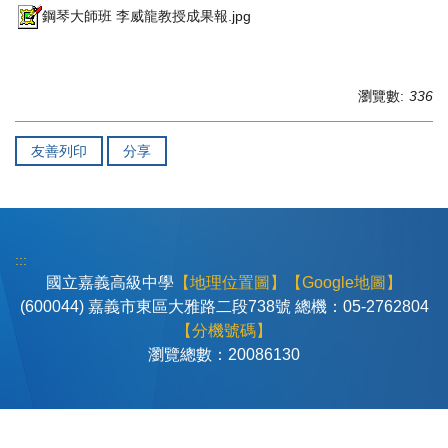
鋼琴大師班 李威龍教授成果報.jpg
瀏覽數:
336
友善列印
分享
:::
國立嘉義高級中學
【地理位置圖】
【Google地圖】
(600044) 嘉義市東區大雅路二段738號 總機：05-2762804
【分機號碼】
瀏覽總數：
2
0
0
8
6
1
3
0