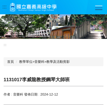
跳
:::
到
主
要
內
容
區
:::
首頁
教學單位>音樂科>教學及活動剪影
1131017李威龍教授鋼琴大師班
作者 :
音樂科
發佈日期 :
2024-12-12