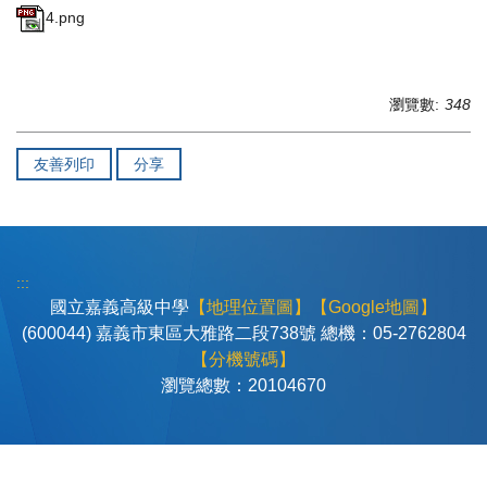
4.png
瀏覽數:
348
友善列印
分享
:::
國立嘉義高級中學
【地理位置圖】
【Google地圖】
(600044) 嘉義市東區大雅路二段738號 總機：05-2762804
【分機號碼】
瀏覽總數：
2
0
1
0
4
6
7
0