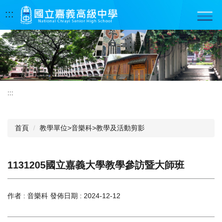
跳
:::
到
主
要
內
容
區
:::
首頁
教學單位>音樂科>教學及活動剪影
1131205國立嘉義大學教學參訪暨大師班
作者 :
音樂科
發佈日期 :
2024-12-12