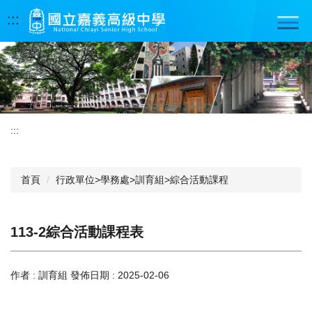
跳
:::
到
主
要
內
容
區
:::
首頁
行政單位>學務處>訓育組>綜合活動課程
113-2綜合活動課程表
作者 :
訓育組
發佈日期 :
2025-02-06