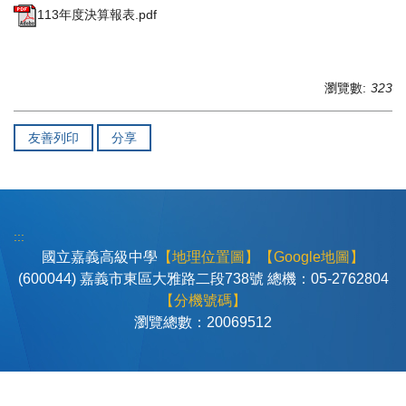
113年度決算報表.pdf
瀏覽數:
323
友善列印
分享
:::
國立嘉義高級中學
【地理位置圖】
【Google地圖】
(600044) 嘉義市東區大雅路二段738號 總機：05-2762804
【分機號碼】
瀏覽總數：
2
0
0
6
9
5
1
2