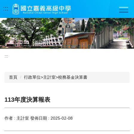
跳
:::
到
主
要
內
容
區
:::
首頁
行政單位>主計室>校務基金決算書
113年度決算報表
作者 :
主計室
發佈日期 :
2025-02-08