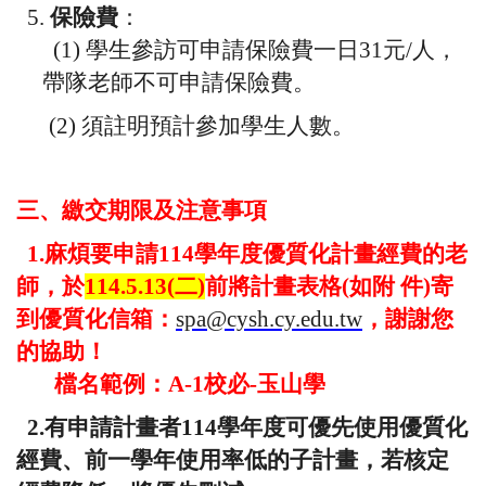
5.
保險費
：
(1)
學生參訪可申請保險費一日
31
元
/
人，
帶隊老師不可申請保險費。
(2)
須註明預計參加學生人數。
三、繳交期限及注意事項
1.
麻煩要申請
114
學年度優質化計畫經費的老
師，於
114.5.13(
二
)
前將計畫表格
(
如附
件
)
寄
到優質化信箱：
spa@cysh.cy.edu.tw
，謝謝您
的協助！
檔名範例：
A-1
校必
-
玉山學
2.
有申請計畫者
114
學年度可優先使用優質化
經費、前一學年使用率低的子計畫，
若核定