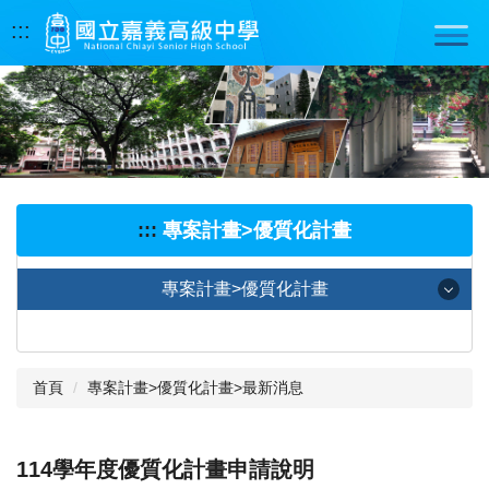
跳
:::
到
主
要
內
容
區
:::
專案計畫>優質化計畫
專案計畫>優質化計畫
最新消息
首頁
專案計畫>優質化計畫>最新消息
計畫書
成果結報
114學年度優質化計畫申請說明