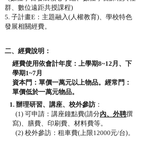
群、數位遠距共授課程
)
5.
子計畫
E
：主題融入
(
人權教育
)
、學校特色
發展相關經費。
二、經費說明：
經費使用依會計年度：上學期
8~12
月、下
學期
1~7
月
資本門：單價一萬元以上物品。經常門：
單價低於一萬元物品。
1.
辦理研習、講座、校外參訪
：
(1)
可申請：講座鐘點費
(
請分
內、外聘
撰
寫
)
、膳費、印刷費、材料費等。
(2)
校外參訪：租車費
(
上限
12000
元
/
台
)
。