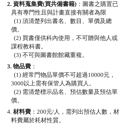
2.
資料蒐集費
(
買共備書籍
)
：圖書之購置已
具有專門性且與計畫直接有關者為限
(1)
須清楚列出書名、數目、單價及總
價。
(2)
買書僅供科內使用，不可贈與他人或
課程教科書。
(3)
不可與圖書館館藏重複。
3.
物品費
：
(1)
經常門物品單價不可超過
10000
元，
3000
以上需有保管人為購買人。
(2)
需清楚標示品名、預估數量及預估單
價。
4.
材料費
：
200
元
/
人，需列出預估人數，材
料費屬於耗材性質。