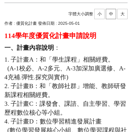
相關表格下載
字體大小調整
小
中
大
相關網站連結
作者 :
優質化計畫
發佈日期 :
2025-05-01
114
學年度優質化計畫申請說明
一、計畫內容說明
：
1.
子計畫
A
：和「學生課程」相關經費。
(A-1
校必、
A-2
多元、
A-3
加深加廣選修、
A-
4
充補
.
彈性
.
探究與實作
)
2.
子計畫
B
：和「教師社群」增能、教師研發
新課程相關經費。
3.
子計畫
C
：課發會、課諮、自主學習、學習
歷程數位核心等小組。
4.
子計畫
D
：數位學習精進發展計畫
(
數位學習發展核心小組、數位學習課程與社