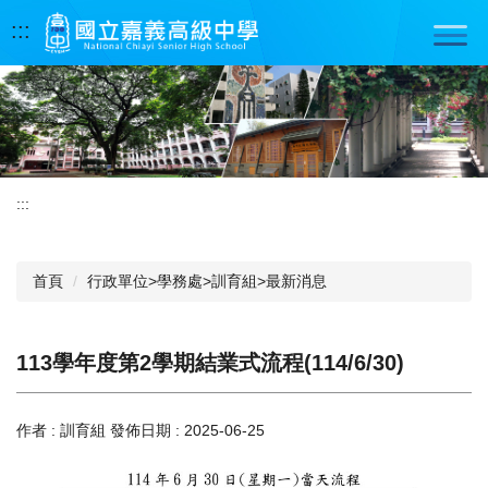
跳
:::
到
主
要
內
容
區
:::
首頁
行政單位>學務處>訓育組>最新消息
113學年度第2學期結業式流程(114/6/30)
作者 :
訓育組
發佈日期 :
2025-06-25