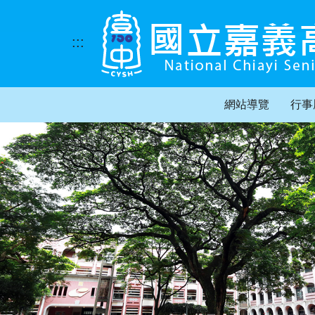
跳
到
主
:::
要
內
容
區
網站導覽
行事