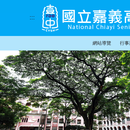
跳
到
主
:::
要
內
容
區
網站導覽
行事