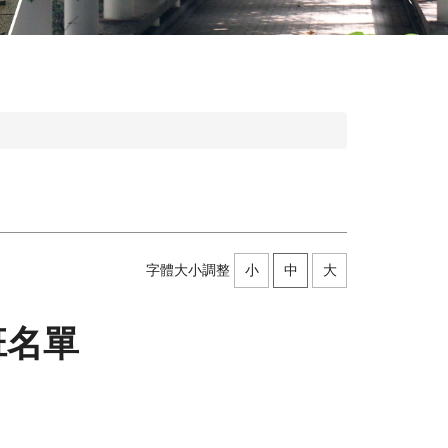
字體大小調整
小
中
大
班名單