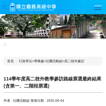
跳
:::
到
主
要
內
容
區
:::
首頁
行政單位>學務處>社團活動組>高二校外參訪
114學年度高二校外教學參訪路線票選最終結果
(含第一、二階段票選)
作者 :
社團活動組
發佈日期 :
2025-09-04