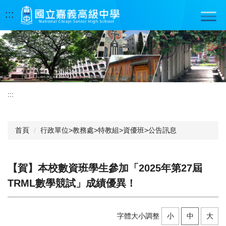
跳
:::
到
主
要
內
容
區
:::
首頁
行政單位>教務處>特教組>資優班>公告訊息
【賀】本校數資班學生參加「2025年第27屆
TRML數學競試」成績優異！
字體大小調整
小
中
大