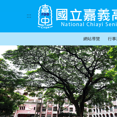
跳
到
主
:::
要
內
容
區
網站導覽
行事