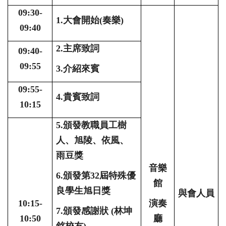
09:30-
1.大會開始
(
奏樂
)
09:40
2.主席致詞
09:40-
09:55
3.介紹來賓
09:55-
4.貴賓致詞
10:15
5.頒發教職員工樹
人、旭陵、依風、
雨豆獎
音樂
6.頒發第
32
屆特殊優
館
良學生旭日獎
與會人員
10:15-
演奏
7.頒發感謝狀
(
林坤
10:50
廳