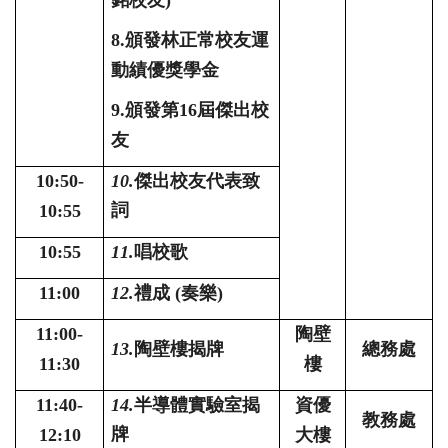
銘校友
)
8.頒發林正常校友運
動績優獎學金
9.頒發第
16
屆傑出校
友
10:50-
10.
傑出校友代表致
詞
10:55
10:55
11.
唱校歌
11:00
12.
禮成
(
奏樂
)
11:00-
陶壁
13.
陶壁樓揭牌
總務處
11:30
樓
11:40-
14.
半導體實驗室揭
資優
教務處
牌
12:10
大樓