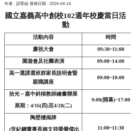
作者 :
訓育組
發佈日期 :
2026-04-14
國立嘉義高中創校
102
週年校慶當日活
動
活動內容
時間
慶祝大會
09:30~11:00
園遊會及社團表演
09:00~14:00
高一選課選班群家長說明會暨
09:00~10:00
親職講座
拾光－嘉中斜槓教師繪畫聯展
9:00(
開幕
)~17:00
展期：
4/16(
四
)
至
4/28(
二
)
陶壁樓揭牌
11:00~11:30
(
世紀鋼董事長賴文祥榮譽傑出