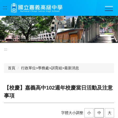
跳
:::
到
主
要
內
容
區
:::
首頁
行政單位>學務處>訓育組>最新消息
【校慶】嘉義高中102週年校慶當日活動及注意
事項
字體大小調整
小
中
大