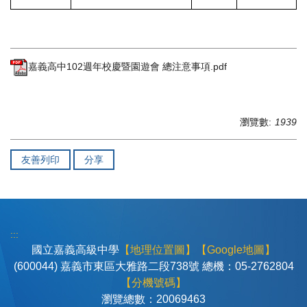
嘉義高中102週年校慶暨園遊會 總注意事項.pdf
瀏覽數:
1939
友善列印
分享
:::
國立嘉義高級中學
【地理位置圖】
【Google地圖】
(600044) 嘉義市東區大雅路二段738號 總機：05-2762804
【分機號碼】
瀏覽總數：
2
0
0
6
9
4
6
3