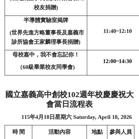
校友捐贈
)
半導體實驗室揭牌
11:40~12:10
(
世界先進方略董事長及嘉義市
診所協會王家麟理事長捐贈
)
母校嘉中，我不會忘記你！
12:00~14:30
（
60
級畢業校友同學會
)
國立嘉義高中創校
102
週年校慶慶祝大
會當日流程表
115
年
4
月
18
日星期六
Saturday, April 18, 2026
時
間
活動內容
地點
參與人員