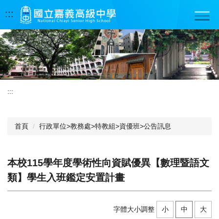
跳
:::
到
主
要
內
容
區
:::
首頁
行政單位>教務處>特教組>資優班>公告訊息
本校115學年度學術性向資賦優異【數理暨語文
類】學生入班鑑定安置計畫
字體大小調整
小
中
大