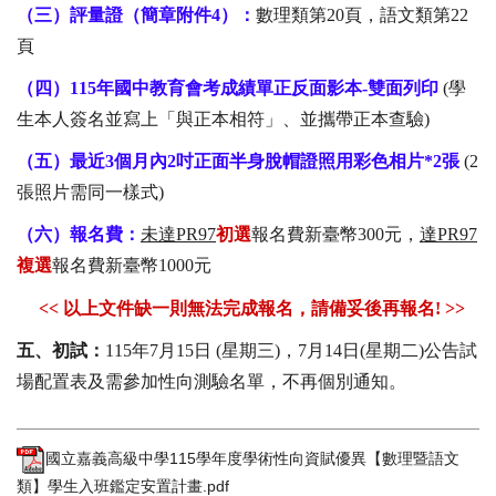
（三）評量證（簡章附件4）：
數理類第20頁，語文類第22
頁
（四）115年國中教育會考成績單正反面影本-雙面列印
(學
生本人簽名並寫上「與正本相符」、並攜帶正本查驗)
（五）最近3個月內2吋正面半身脫帽證照用彩色相片*2張
(2
張照片需同一樣式)
（六）報名費：
未達PR97
初選
報名費新臺幣300元，
達PR97
複選
報名費新臺幣1000元
<< 以上文件缺一則無法完成報名，請備妥後再報名! >>
五、初試：
115年7月15日 (星期三)，7月14日(星期二)公告試
場配置表及需參加性向測驗名單，不再個別通知。
國立嘉義高級中學115學年度學術性向資賦優異【數理暨語文
類】學生入班鑑定安置計畫.pdf