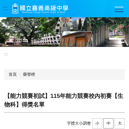
跳
:::
到
主
要
內
容
區
:::
首頁
榮譽榜
【能力競賽初試】115年能力競賽校內初賽【生
物科】得獎名單
字體大小調整
小
中
大