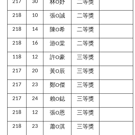
林
妤
二等獎
217
30
O
張
誠
二等獎
218
10
O
陳
希
二等獎
218
14
O
游
棠
二等獎
218
16
O
許
豪
三等獎
118
12
O
黃
辰
三等獎
217
20
O
鄭
傑
三等獎
217
23
O
賴
鋕
三等獎
217
24
O
張
恩
三等獎
218
12
O
蕭
淇
三等獎
218
23
O