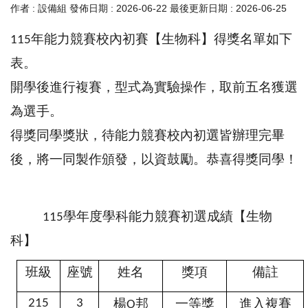
作者 :
設備組
發佈日期 :
2026-06-22
最後更新日期 :
2026-06-25
年能力競賽校內初賽【生物科】得獎名單如下
115
表。
開學後進行複賽，型式為實驗操作，取前五名獲選
為選手。
得獎同學獎狀，待能力競賽校內初選皆辦理完畢
後，將一同製作
頒發，以資鼓勵。恭喜得獎同學！
學年度學科能力競賽初選成績【生物
115
科】
班級
座號
姓名
獎項
備註
楊
邦
一等獎
進入複賽
215
3
O