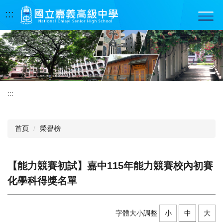
跳
:::
到
主
要
內
容
區
:::
首頁
榮譽榜
【能力競賽初試】嘉中115年能力競賽校內初賽
化學科得獎名單
字體大小調整
小
中
大