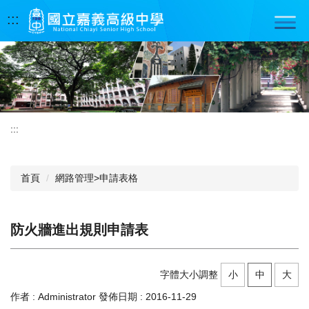
跳
:::
到
主
要
內
容
區
:::
首頁
網路管理>申請表格
防火牆進出規則申請表
字體大小調整
小
中
大
作者 :
Administrator
發佈日期 :
2016-11-29