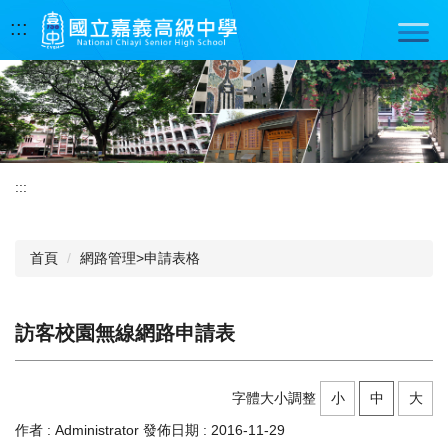
跳
:::
到
主
要
內
容
區
:::
首頁
網路管理>申請表格
訪客校園無線網路申請表
字體大小調整
小
中
大
作者 :
Administrator
發佈日期 :
2016-11-29