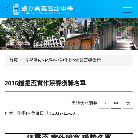
跳
:::
到
主
要
內
容
區
首頁
教學單位>化學科>神化榜>鍾靈盃榮譽榜
2016鍾靈盃實作競賽獲獎名單
字體大小調整
小
中
大
作者 :
化學科
發佈日期 :
2017-11-13