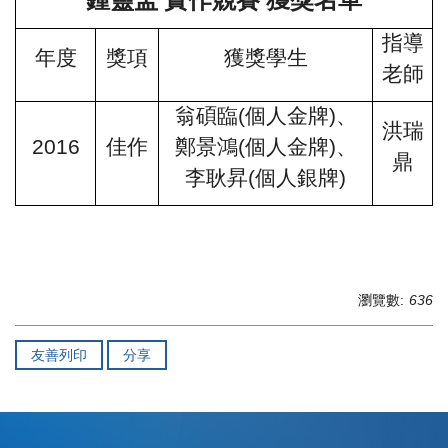
鍾靈盃 實作競賽 獲獎名單
指導
年度
獎項
獲獎學生
老師
翁碩臨
(
個人金牌
)
、
洪瑞
2016
佳作
鄭景鴻
(
個人金牌
)
、
鼎
李耿昇
(
個人銀牌
)
瀏覽數:
636
友善列印
分享