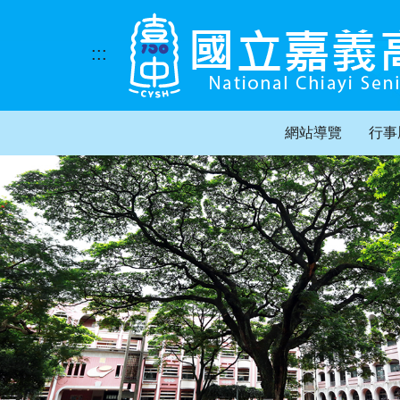
跳
到
主
:::
要
內
容
區
網站導覽
行事