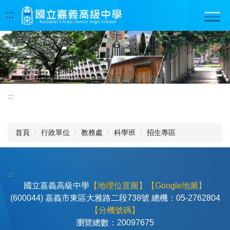
跳
:::
到
主
要
內
容
區
:::
首頁
行政單位
教務處
科學班
招生專區
:::
國立嘉義高級中學
【地理位置圖】
【Google地圖】
(600044) 嘉義市東區大雅路二段738號 總機：05-2762804
【分機號碼】
瀏覽總數：
2
0
0
9
7
6
7
5