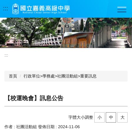
跳
:::
到
主
要
內
容
區
:::
首頁
行政單位>學務處>社團活動組>重要訊息
【校運晚會】訊息公告
字體大小調整
小
中
大
作者 :
社團活動組
發佈日期 :
2024-11-06