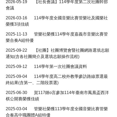
2026-05-19
【社長會議】114學年度第二次社團幹部
★ 社團評鑑
會議
★ 社團博覽會
2026-03-16
114學年度全國音樂比賽管樂社及國樂社
榮獲3項佳績
★ 高二校外參訪
2025-11-13
管樂社榮獲114學年度嘉義市音樂比賽管
★ 國際教育旅行
樂合奏A組特優
★ 旭陵圓夢計畫
2025-09-22
【社團】社團博覽會暨社團網路選填志願
通知(含各社團簡介及選填志願操作流程)
★ 相關法規
2025-09-12
114學年第一次社團會議資料
★ 表件下載
2025-09-04
114學年度高二校外教學參訪路線票選最
終結果(含第一、二階段票選)
回學務處
2025-06-30
賀117鍾o言參加114年臺南市鳳凰盃西洋
棋公開賽榮獲佳績
2025-03-04
管樂社榮獲113學年度全國音樂比賽管樂
合奏高中職團體A組特優