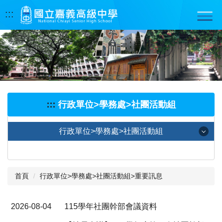
跳
:::
到
主
要
內
容
區
:::
行政單位>學務處>社團活動組
行政單位>學務處>社團活動組
★ 聯絡方式
首頁
行政單位>學務處>社團活動組>重要訊息
★ 重要訊息
★ 社團總覽
2026-08-04
115學年社團幹部會議資料