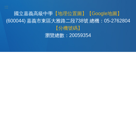
:::
國立嘉義高級中學
【地理位置圖】
【Google地圖】
(600044) 嘉義市東區大雅路二段738號 總機：05-2762804
【分機號碼】
瀏覽總數：
2
0
0
5
9
3
5
4